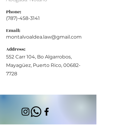
Phone:
(787)-458-3141
Email:
montalvoaldea.law@gmail.com
Address:
552 Carr 104, Bo Algarrobos,
Mayagüez, Puerto Rico,
00682-
7728