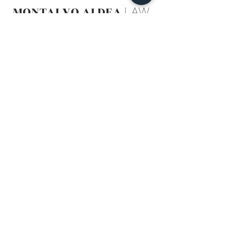
MONTALVO ALDEA
LAW
CONTÁCTENOS:
NOMBRE
APELLIDOS
CORREO ELECTRÓNICO
NÚMERO DE TELÉFONO
BREVE EXPLICACIÓN DEL SERVICIO
QUE DESEA CONSULTAR
Submit